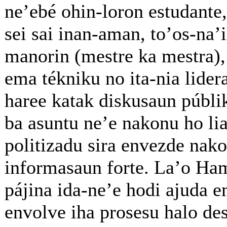
ne’ebé ohin-loron estudante,
sei sai inan-aman, to’os-na’
manorin (mestre ka mestra)
ema tékniku no ita-nia lidera
haree katak diskusaun públi
ba asuntu ne’e nakonu ho li
politizadu sira envezde nak
informasaun forte. La’o Ham
pájina ida-ne’e hodi ajuda e
envolve iha prosesu halo des