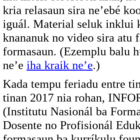
kria relasaun sira ne’ebé ko
iguál. Material seluk inklui 
knananuk no video sira atu f
formasaun. (Ezemplu balu h
ne’e
iha kraik ne’e
.)
Kada tempu feriadu entre ti
tinan 2017 nia rohan, INF
(Institutu Nasionál ba Form
Dosente no Profisionál Eduk
formasaun ba kurríkulu foun