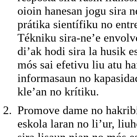
oioin hanesan jogu sira n
prátika sientífiku no entr
Tékniku sira-ne’e envolv
di’ak hodi sira la husik e
mós sai efetivu liu atu h
informasaun no kapasida
kle’an no krítiku.
Promove dame no hakribi
eskola laran no li’ur, liu