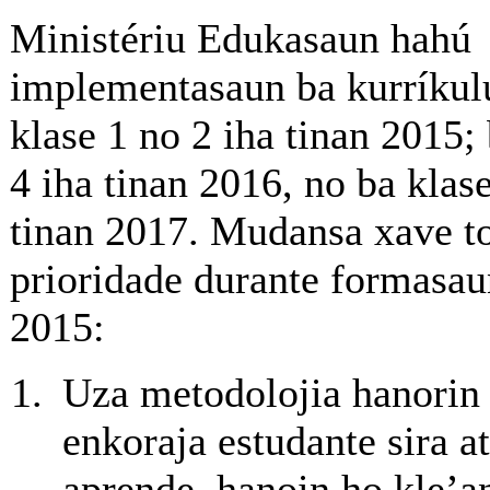
Ministériu Edukasaun hahú
implementasaun ba kurríkulu
klase 1 no 2 iha tinan 2015;
4 iha tinan 2016, no ba klase
tinan 2017. Mudansa xave t
prioridade durante formasau
2015:
Uza metodolojia hanorin
enkoraja estudante sira a
aprende, hanoin ho kle’a