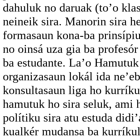
dahuluk no daruak (to’o klas
neineik sira. Manorin sira h
formasaun kona-ba prinsípiu
no oinsá uza gia ba profesór 
ba estudante. La’o Hamutu
organizasaun lokál ida ne’e
konsultasaun liga ho kurríku
hamutuk ho sira seluk, ami h
polítiku sira atu estuda did
kualkér mudansa ba kurríkul