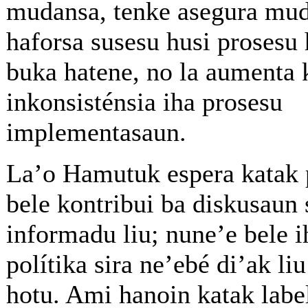
mudansa, tenke asegura mud
haforsa susesu husi prosesu
buka hatene, no la aumenta
inkonsisténsia iha prosesu
implementasaun.
La’o Hamutuk espera katak 
bele kontribui ba diskusaun 
informadu liu; nune’e bele i
polítika sira ne’ebé di’ak l
hotu. Ami hanoin katak label