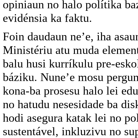
opiniaun no halo polítika ba
evidénsia ka faktu.
Foin daudaun ne’e, iha asau
Ministériu atu muda elemen
balu husi kurríkulu pre-esko
báziku. Nune’e mosu pergunt
kona-ba prosesu halo lei ed
no hatudu nesesidade ba dis
hodi asegura katak lei no pol
sustentável, inkluzivu no su