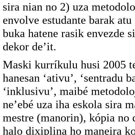
sira nian no 2) uza metodolo
envolve estudante barak atu 
buka hatene rasik envezde s
dekor de’it.
Maski kurríkulu husi 2005 t
hanesan ‘ativu’, ‘sentradu b
‘inklusivu’, maibé metodoloj
ne’ebé uza iha eskola sira m
mestre (manorin), kópia no 
halo dixiplina ho maneira 