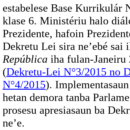
estabelese Base Kurrikulár 
klase 6. Ministériu halo diá
Prezidente, hafoin Preziden
Dekretu Lei sira ne’ebé sai 
República
iha fulan-Janeiru
(
Dekretu-Lei N°3/2015 no D
N°4/2015
). Implementasaun 
hetan demora tanba Parlame
prosesu apresiasaun ba Dekr
ne’e.