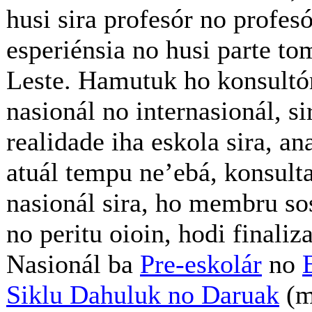
husi sira profesór no profes
esperiénsia no husi parte to
Leste. Hamutuk ho konsultór
nasionál no internasionál, si
realidade iha eskola sira, an
atuál tempu ne’ebá, konsulta
nasionál sira, ho membru sos
no peritu oioin, hodi finaliz
Nasionál ba
Pre-eskolár
no
Siklu Dahuluk no Daruak
(