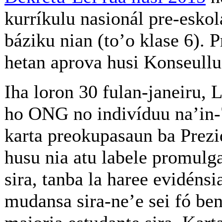
kurríkulu nasionál pre-eskol
báziku nian (to’o klase 6). 
hetan aprova husi Konseullu
Iha loron 30 fulan-janeiru,
ho ONG no indivíduu na’in-
karta preokupasaun ba Prezi
husu nia atu labele promulga
sira, tanba la haree evidénsi
mudansa sira-ne’e sei fó ben