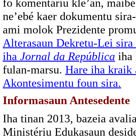
fó komentáriu kle’an, maibé 
ne’ebé kaer dokumentu sira-
ami molok Prezidente promu
Alterasaun Dekretu-Lei sira
iha
Jornal da República
iha 
fulan-marsu.
Hare iha kraik 
Akontesimentu foun sira.
Informasaun Antesedente
Iha tinan 2013, bazeia avali
Ministériu Edukasaun deside