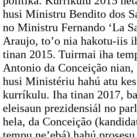
polítika. Kurríkulu 2015 het
husi Ministru Bendito dos S
no Ministru Fernando ‘La S
Araujo, to’o nia hakotu-iis 
tinan 2015. Tuirmai iha tem
Antonio da Conceição nian, o
husi Ministériu hahú atu kes
kurríkulu. Iha tinan 2017, b
eleisaun prezidensiál no par
hela, da Conceição (kandida
tempu ne’ebá) hahú prosesu