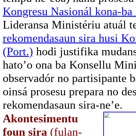
Kongresu Nasionál kona-ba
Lideransa Ministériu atuál t
rekomendasaun sira husi Ko
(Port.)
hodi justifika mudans
hato’o ona ba Konsellu Mini
observadór no partisipante b
oinsá prosesu prepara no de
rekomendasaun sira-ne’e.
Akontesimentu
foun sira
(fulan-