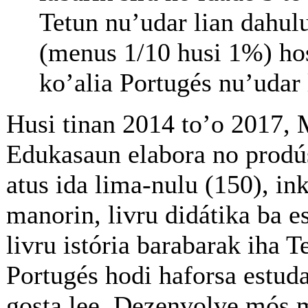
Tetun nu’udar lian dahul
(menus 1/10 husi 1%) hos
ko’alia Portugés nu’udar 
Husi tinan 2014 to’o 2017, 
Edukasaun elabora no prodús 
atus ida lima-nulu (150), ink
manorin, livru didátika ba es
livru istória barabarak iha T
Portugés hodi haforsa estuda
gosta lee. Dezenvolve mós m