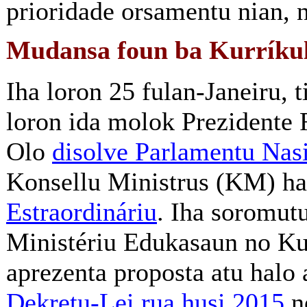
prioridade orsamentu nian, n
Mudansa foun ba Kurríkul
Iha loron 25 fulan-Janeiru, 
loron ida molok Prezidente
Olo
disolve Parlamentu Nas
Konsellu Ministrus (KM) h
Estraordináriu
. Iha soromutu
Ministériu Edukasaun no K
aprezenta proposta atu halo 
Dekretu-Lei rua husi 2015
ne