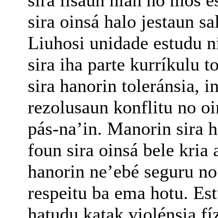
sira lisaun nian no mós es
sira oinsá halo jestaun sa
Liuhosi unidade estudu n
sira iha parte kurríkulu 
sira hanorin toleránsia, i
rezolusaun konflitu no oi
pás-na’in. Manorin sira h
foun sira oinsá bele kria
hanorin ne’ebé seguru n
respeitu ba ema hotu. Es
hatudu katak violénsia fí