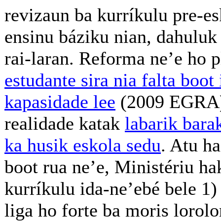
revizaun ba kurríkulu pre-es
ensinu báziku nian, dahuluk 
rai-laran. Reforma ne’e ho p
estudante sira nia falta boot 
kapasidade lee
(2009 EGRA)
realidade katak
labarik bara
ka husik eskola sedu
. Atu h
boot rua ne’e, Ministériu ha
kurríkulu ida-ne’ebé bele 1)
liga ho forte ba moris lorol