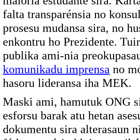
maioria estudante sira. Kar
falta transparénsia no konsu
prosesu mudansa sira, no hu
enkontru ho Prezidente. Tui
publika ami-nia preokupasau
komunikadu imprensa
no mó
hasoru lideransa iha MEK.
Maski ami, hamutuk ONG sir
esforsu barak atu hetan ases
dokumentu sira alterasaun n