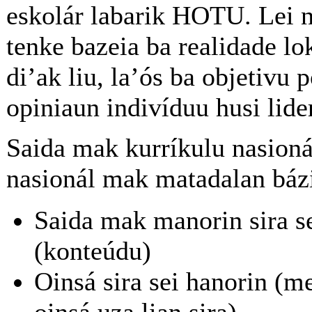
eskolár labarik HOTU. Lei no
tenke bazeia ba realidade lo
di’ak liu, la’ós ba objetivu p
opiniaun indivíduu husi lide
Saida mak kurríkulu nasioná
nasionál mak matadalan báz
Saida mak manorin sira s
(konteúdu)
Oinsá sira sei hanorin (m
oinsá uza lian sira)