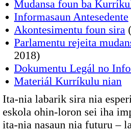
Mudansa foun ba Kurríku
Informasaun Antesedente
Akontesimentu foun sira
(
Parlamentu rejeita mudans
2018)
Dokumentu Legál no Inf
Materiál Kurríkulu nian
Ita-nia labarik sira nia esper
eskola ohin-loron sei iha im
ita-nia nasaun nia futuru – l