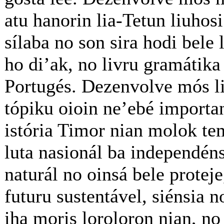
atu hanorin lia-Tetun liuhosi 
sílaba no son sira hodi bele
ho di’ak, no livru gramátika
Portugés. Dezenvolve mós li
tópiku oioin ne’ebé importa
istória Timor nian molok te
luta nasionál ba independén
naturál no oinsá bele proteje
futuru sustentável, siénsia 
iha moris loroloron nian, no