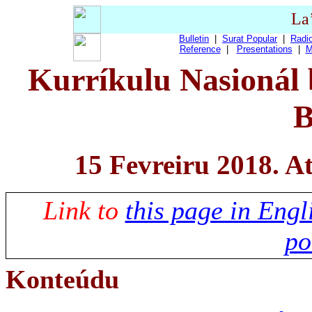
La
Bulletin
|
Surat Popular
|
Radio
Reference
|
Presentations
|
M
Kurríkulu Nasionál 
B
15 Fevreiru 2018. A
Link to
this page in Engl
po
Konteúdu