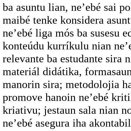
ba asuntu lian, ne’ebé sai po
maibé tenke konsidera asunt
ne’ebé liga mós ba susesu e
konteúdu kurríkulu nian ne’
relevante ba estudante sira n
materiál didátika, formasau
manorin sira; metodolojia h
promove hanoin ne’ebé krit
kriativu; jestaun sala nian n
ne’ebé asegura iha akontabil