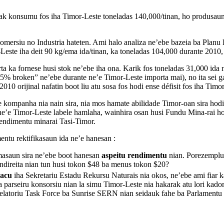
ak konsumu fos iha Timor-Leste toneladas 140,000/tinan, ho produsaun 
omersiu no Industria hateten. Ami halo analiza ne’ebe bazeia ba Planu
este iha deit 90 kg/ema ida/tinan, ka toneladas 104,000 durante 2010,
rta ka fornese husi stok ne’ebe iha ona. Karik fos toneladas 31,000 ida 
 “15% broken” ne’ebe durante ne’e Timor-Leste importa mai), no ita sei 
0 orijinal nafatin boot liu atu sosa fos hodi ense défisit fos iha Timor
ese kompanha nia nain sira, nia mos hamate abilidade Timor-oan sira hod
une’e Timor-Leste labele hamlaha, wainhira osan husi Fundu Mina-rai 
 rendimentu minarai Tasi-Timor.
entu rektifikasaun ida ne’e hanesan :
masaun sira ne’ebe boot hanesan
aspeitu rendimentu
nian. Porezemplu,
ndireita nian tun husi tokon $48 ba menus tokon $20?
eacu
iha Sekretariu Estadu Rekursu Naturais nia okos, ne’ebe ami fiar 
arseiru konsorsiu nian la simu Timor-Leste nia hakarak atu lori kadoras 
a relatoriu Task Force ba Sunrise SERN nian seidauk fahe ba Parlamentu