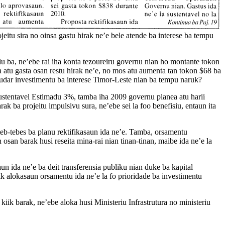
itu sira no oinsa gastu hirak ne’e bele atende ba interese ba tempu
iu ba, ne’ebe rai iha konta tezoureiru governu nian ho montante tokon
 atu gasta osan restu hirak ne’e, no mos atu aumenta tan tokon $68 ba
 nudar investimentu ba interese Timor-Leste nian ba tempu naruk?
Sustentavel Estimadu 3%, tamba iha 2009 governu planea atu harii
ak ba projeitu impulsivu sura, ne’ebe sei la foo benefisiu, entaun ita
eb-tebes ba planu rektifikasaun ida ne’e. Tamba, orsamentu
n osan barak husi reseita mina-rai nian tinan-tinan, maibe ida ne’e la
n ida ne’e ba deit transferensia publiku nian duke ba kapital
ik alokasaun orsamentu ida ne’e la fo prioridade ba investimentu
iik barak, ne’ebe aloka husi Ministeriu Infrastrutura no ministeriu