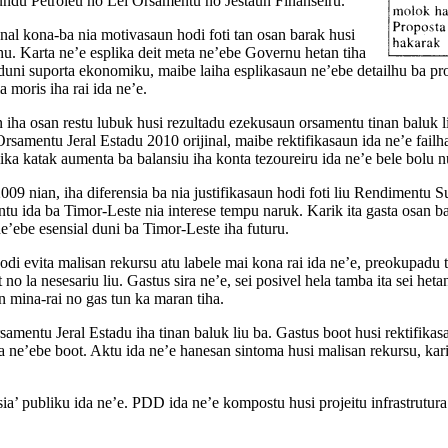
Fundu Petroleu no Lei Orsamentu no Jestaun Finanseiru.
al kona-ba nia motivasaun hodi foti tan osan barak husi
lhu. Karta ne’e esplika deit meta ne’ebe Governu hetan tiha
ni suporta ekonomiku, maibe laiha esplikasaun ne’ebe detailhu ba proje
a moris iha rai ida ne’e.
 iha osan restu lubuk husi rezultadu ezekusaun orsamentu tinan baluk l
samentu Jeral Estadu 2010 orijinal, maibe rektifikasaun ida ne’e failha
plika katak aumenta ba balansiu iha konta tezoureiru ida ne’e bele bolu
009 nian, iha diferensia ba nia justifikasaun hodi foti liu Rendimentu 
tu ida ba Timor-Leste nia interese tempu naruk. Karik ita gasta osan bar
e’ebe esensial duni ba Timor-Leste iha futuru.
i evita malisan rekursu atu labele mai kona rai ida ne’e, preokupadu t
 no la nesesariu liu. Gastus sira ne’e, sei posivel hela tamba ita sei heta
n mina-rai no gas tun ka maran tiha.
mentu Jeral Estadu iha tinan baluk liu ba. Gastus boot husi rektifikasau
ida ne’ebe boot. Aktu ida ne’e hanesan sintoma husi malisan rekursu, kar
’ publiku ida ne’e. PDD ida ne’e kompostu husi projeitu infrastrutura k