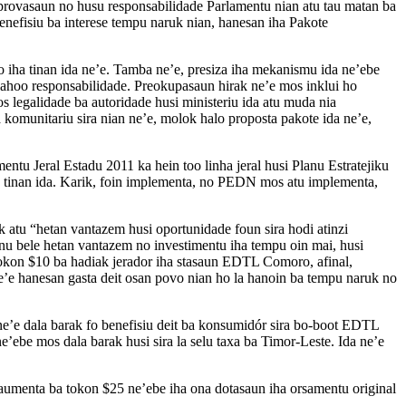
aprovasaun no husu responsabilidade Parlamentu nian atu tau matan ba
enefisiu ba interese tempu naruk nian, hanesan iha Pakote
 iha tinan ida ne’e. Tamba ne’e, presiza iha mekanismu ida ne’ebe
n lahoo responsabilidade. Preokupasaun hirak ne’e mos inklui ho
s legalidade ba autoridade husi ministeriu ida atu muda nia
 komunitariu sira nian ne’e, molok halo proposta pakote ida ne’e,
entu Jeral Estadu 2011 ka hein too linha jeral husi Planu Estratejiku
a tinan ida. Karik, foin implementa, no PEDN mos atu implementa,
atu “hetan vantazem husi oportunidade foun sira hodi atinzi
rnu bele hetan vantazem no investimentu iha tempu oin mai, husi
okon $10 ba hadiak jerador iha stasaun EDTL Comoro, afinal,
 ne’e hanesan gasta deit osan povo nian ho la hanoin ba tempu naruk no
e’e dala barak fo benefisiu deit ba konsumidór sira bo-boot EDTL
ebe mos dala barak husi sira la selu taxa ba Timor-Leste. Ida ne’e
tu aumenta ba tokon $25 ne’ebe iha ona dotasaun iha orsamentu original