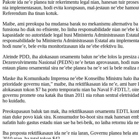
Pakote ida ne’e planea tuir rekerimentu legal nian, hanesan tuir pro
nia implementasaun, hodi evita korupsaun, mal-jestaun ne’ebe hamout 
Referendum iha tinan kotuk.
Maibe, ami preokupa ba mudansa barak no mekanismu alternativu ba ap
funsiona ho diak no efisiente, ho linha responsabilidade nian ne’ebe 
kapasidade no autoridade legal husi Ministeriu Administrasaun Estatal
responsabilidade ba Ministeriu Administrasaun Estatal atu implementa.
hodi nune’e, bele evita monitorizasaun ida ne’ebe efektivu liu.
Aleinde PDD, iha alokasaun orsamentu balun ne’ebe lolos la presiza at
Dezenvolvimentu Nasional (PEDN) ne’e hetan aprovasaun, hodi nune’e,
entaun planu orsamental sira ne’ebe planea ba ne’e sei la bele realiza 
Maske iha Komunikadu Imprensa ne’ebe Konseilhu Ministru halo iha lo
prioridade governu nian,” maibe, iha rektifikasaun ida ne’e, ami har
alokasaun tokon $7 ba porto temporariu nian ba Naval F-FDTL?, oin
governu promete ona katak iha tinan 2011 nia rohan sentral eletrisida
ho kuidadu.
Preokupasaun baluk tan mak, iha rektifikasaun orsamentu EDTL kontin
nian duke povo kiak sira. Konsumudor bo-boot sira mak hanesan embaix
nafatin halo gastus estadu nian sae ba bei-beik, no laiha retornu ida n
Iha proposta rektifikasaun ida ne’e nia laran, Governu planea hela at
2010 nian, ba total tokon $42.