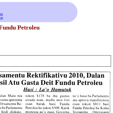
es
me
 Fundu Petroleu