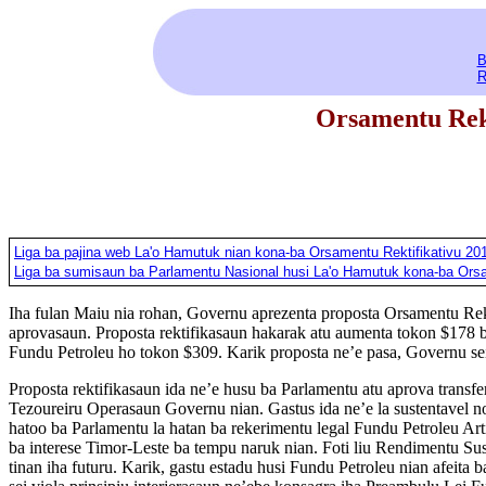
B
R
Orsamentu Rekt
Liga ba pajina web La'o Hamutuk nian kona-ba
Orsamentu Rektifikativu 20
Liga ba sumisaun ba Parlamentu Nasional husi La'o Hamutuk kona-ba Orsa
Iha fulan Maiu nia rohan, Governu aprezenta proposta Orsamentu Rek
aprovasaun. Proposta rektifikasaun hakarak atu aumenta tokon $178 ba
Fundu Petroleu ho tokon $309. Karik proposta ne’e pasa, Governu se
Proposta rektifikasaun ida ne’e husu ba Parlamentu atu aprova transf
Tezoureiru Operasaun Governu nian. Gastus ida ne’e la sustentavel no 
hatoo ba Parlamentu la hatan ba rekerimentu legal Fundu Petroleu Art
ba interese Timor-Leste ba tempu naruk nian. Foti liu Rendimentu S
tinan iha futuru. Karik, gastu estadu husi Fundu Petroleu nian afeita b