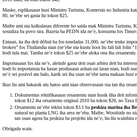
Maske, esplikasaun husi Ministru Turismu, Komersiu no Industria kat
80, ne’ebe sei gasta liu tokon $25.
Maibe ami nia kalkulasau diferente ho saida mak Ministru Turismu, K
sosializa ba povo sira. Bazeia ba PEDN ida ne’e, konsumu fos Timor-L
Entaun, ita iha deit défisit ba fos toneladas 31,000, ne’ebe tenke impo
broken” fos Thailandia nian (ne’ebe nia kustu boot liu fali fali folin
hodi tula mai. Tamba ne’e tokon $25 ne’ebe aloka ona iha orsamentu 201
Importasaun fos ida ne’e, aleinde gasta deit osan arbiru deit ba inter
hodi fo importansia ba hasae produsaun aohan-rai laran nian, hodi n
ne’e sei posivel atu halo, karik sei iha osan ne’ebe tama makaas husi
Ikus liu ami hakarak atu hatoo ami nian observasaun rua tan iha orsam
Dokumentus rektifikasaun orsamentu nian husik tiha deit infor
tokon $12 iha orsamentu original 2010 ba tokon $28, no Taxa I
Orsamentu ne’ebe inklui tokon $3.1 ba
peskiza marina iha B
natural no planta LNG iha area ne’eba. Maibe, Woodside no nia p
tan osan agora ba peskiza ba projeitu ida ne’e, liu-liu wainhir
Obrigadu wain.