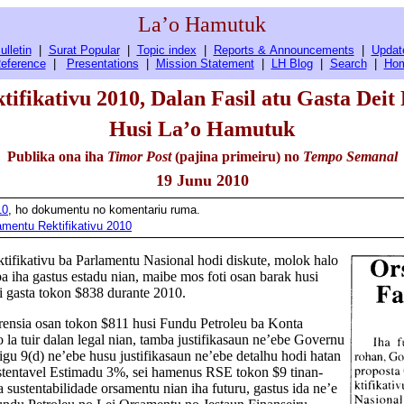
La’o Hamutuk
ulletin
|
Surat Popular
|
Topic index
|
Reports & Announcements
|
Updat
eference
|
Presentations
|
Mission Statement
|
LH Blog
|
Search
|
Ho
ifikativu 2010, Dalan Fasil atu Gasta Deit
Husi La’o Hamutuk
Publika ona iha
Timor Post
(pajina primeiru) no
Tempo Semanal
19 Junu 2010
10
, ho dokumentu no komentariu ruma.
mentu Rektifikativu 2010
tifikativu ba Parlamentu Nasional hodi diskute, molok halo
 iha gastus estadu nian, maibe mos foti osan barak husi
i gasta tokon $838 durante 2010.
erensia osan tokon $811 husi Fundu Petroleu ba Konta
la tuir dalan legal nian, tamba justifikasaun ne’ebe Governu
igu 9(d) ne’ebe husu justifikasaun ne’ebe detalhu hodi hatan
ustentavel Estimadu 3%, sei hamenus RSE tokon $9 tinan-
a sustentabilidade orsamentu nian iha futuru, gastus ida ne’e