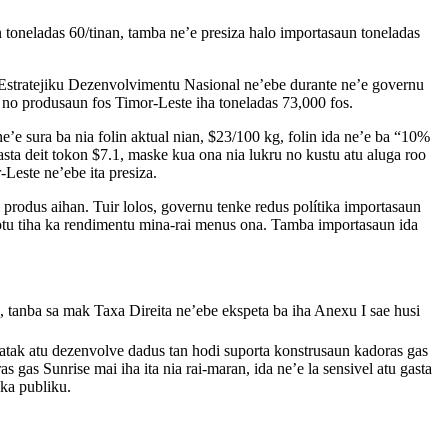
toneladas 60/tinan, tamba ne’e presiza halo importasaun toneladas
 Estratejiku Dezenvolvimentu Nasional ne’ebe durante ne’e governu
 no produsaun fos Timor-Leste iha toneladas 73,000 fos.
ne’e sura ba nia folin aktual nian, $23/100 kg, folin ida ne’e ba “10%
gasta deit tokon $7.1, maske kua ona nia lukru no kustu atu aluga roo
-Leste ne’ebe ita presiza.
i produs aihan. Tuir lolos, governu tenke redus polítika importasaun
hotu tiha ka rendimentu mina-rai menus ona. Tamba importasaun ida
 tanba sa mak Taxa Direita ne’ebe ekspeta ba iha Anexu I sae husi
katak atu dezenvolve dadus tan hodi suporta konstrusaun kadoras gas
gas Sunrise mai iha ita nia rai-maran, ida ne’e la sensivel atu gasta
 ka publiku.