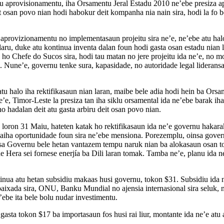
sesu aprovisionamentu, iha Orsamentu Jeral Estadu 2010 ne’ebe presiza 
osan povo nian hodi habokur deit kompanha nia nain sira, hodi la fo b
rovizionamentu no implementasaun projeitu sira ne’e, ne’ebe atu halo
klaru, duke atu kontinua inventa dalan foun hodi gasta osan estadu nia
 ho Chefe do Sucos sira, hodi tau matan no jere projeitu ida ne’e, no mo
 Nune’e, governu tenke sura, kapasidade, no autoridade legal lideransa
u halo iha rektifikasaun nian laran, maibe bele adia hodi hein ba Orsam
 Timor-Leste la presiza tan iha siklu orsamental ida ne’ebe barak ih
no hadalan deit atu gasta arbiru deit osan povo nian.
ron 31 Maiu, hateten katak ho rektifikasaun ida ne’e governu hakarak 
e laiha oportunidade foun sira ne’ebe mensiona. Porezemplu, oinsa gove
sa Governu bele hetan vantazem tempu naruk nian ba alokasaun osan t
de Hera sei fornese enerjía ba Dili laran tomak. Tamba ne’e, planu ida
ua atu hetan subsidiu makaas husi governu, tokon $31. Subsidiu ida n
ada sira, ONU, Banku Mundial no ajensia internasional sira seluk, ne’
e’ebe ita bele bolu nudar investimentu.
u gasta tokon $17 ba importasaun fos husi rai liur, montante ida ne’e a