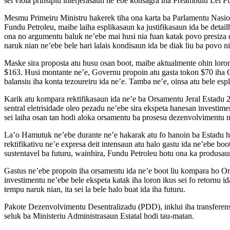
sei viola prinsipiu interjerasaun ne’ebe konsagra iha Preambulu Lei 
Mesmu Primeiru Ministru hakerek tiha ona karta ba Parlamentu Nasion
Fundu Petroleu, maibe laiha esplikasaun ka justifikasaun ida be detai
ona no argumentu baluk ne’ebe mai husi nia fuan katak povo presiza du
naruk nian ne’ebe bele hari lalais kondisaun ida be diak liu ba povo ni
Maske sira proposta atu husu osan boot, maibe aktualmente ohin loron
$163. Husi montante ne’e, Governu propoin atu gasta tokon $70 iha Or
balansiu iha konta tezoureiru ida ne’e. Tamba ne’e, oinsa atu bele es
Karik atu kompara rektifikasaun ida ne’e ba Orsamentu Jeral Estadu 2
sentral eletrisidade oleo pezadu ne’ebe sira ekspeta hanesan investimen
sei laiha osan tan hodi aloka orsamentu ba prosesu dezenvolvimentu n
La’o Hamutuk ne’ebe durante ne’e hakarak atu fo hanoin ba Estadu hod
rektifikativu ne’e expresa deit intensaun atu halo gastu ida ne’ebe boot
sustentavel ba futuru, wainhira, Fundu Petroleu hotu ona ka produsau
Gastus ne’ebe propoin iha orsamentu ida ne’e boot liu kompara ho Orsa
investimentu ne’ebe bele ekspeta katak iha loron ikus sei fo retornu 
tempu naruk nian, ita sei la bele halo buat ida iha futuru.
Pakote Dezenvolvimentu Desentralizadu (PDD), inklui iha transferensia
seluk ba Ministeriu Administrasaun Estatal hodi tau-matan.