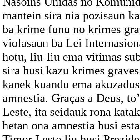
Nasoins Unidas no Komunida
mantein sira nia pozisaun k
ba krime funu no krimes gra
violasaun ba Lei Internasio
hotu, liu-liu ema vitimas su
sira husi kazu krimes graves
kanek kuandu ema akuzadus 
amnestia. Graças a Deus, to
Leste, ita seidauk rona kat
hetan ona amnestia husi est
Timor Leste liu husi Prezide