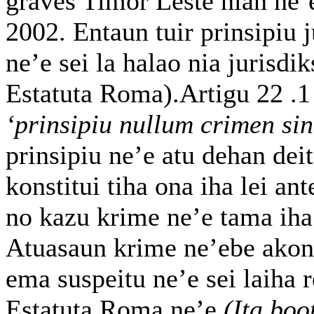
graves Timor Leste nian ne’e
2002. Entaun tuir prinsipiu 
ne’e sei la halao nia jurisdi
Estatuta Roma).Artigu 22 .1
‘prinsipiu nullum crimen sin
prinsipiu ne’e atu dehan dei
konstitui tiha ona iha lei a
no kazu krime ne’e tama iha 
Atuasaun krime ne’ebe akonte
ema suspeitu ne’e sei laiha 
Estatuta Roma ne’e
(Ita boo