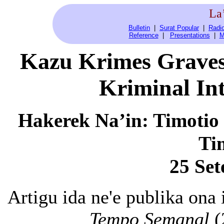
La
Bulletin
|
Surat Popular
|
Radio
Reference
|
Presentations
|
M
Kazu Krimes Graves
Kriminal In
Hakerek Na’in: Timotio 
Ti
25 Se
Artigu ida ne'e publika ona
Tempo Semanal
(