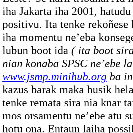
iha Jakarta iha 2001, hatudu
positivu. Ita tenke rekoñese
iha momentu ne’eba konsege
lubun boot ida
( ita boot sir
nian konaba SPSC ne’ebe la
www.jsmp.minihub.org
ba in
kazus barak maka husik hela
tenke remata sira nia knar t
mos orsamentu ne’ebe atu sup
hotu ona. Entaun laiha possi