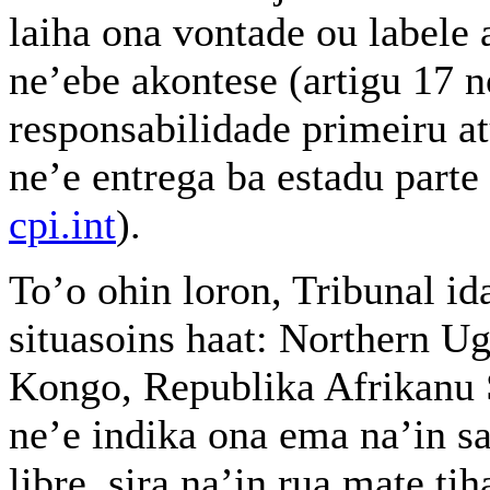
laiha ona vontade ou labele 
ne’ebe akontese (artigu 17 
responsabilidade primeiru a
ne’e entrega ba estadu parte
cpi.int
).
To’o ohin loron, Tribunal id
situasoins haat: Northern 
Kongo, Republika Afrikanu S
ne’e indika ona ema na’in san
libre, sira na’in rua mate tih