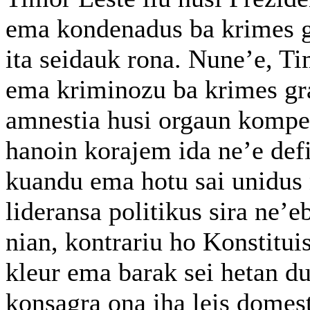
ema kondenadus ba krimes g
ita seidauk rona. Nune’e, Ti
ema kriminozu ba krimes gra
amnestia husi orgaun kompet
hanoin korajem ida ne’e defi
kuandu ema hotu sai unidus 
lideransa politikus sira ne’
nian, kontrariu ho Konstitui
kleur ema barak sei hetan du
konsagra ona iha leis domesti