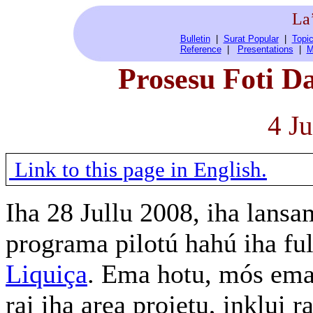
La
Bulletin
|
Surat Popular
|
Topic
Reference
|
Presentations
|
M
Prosesu Foti Da
4 J
Link to this page in English.
Iha 28 Jullu 2008, iha lansa
programa pilotú hahú iha f
Liquiça
. Ema hotu, mós ema
rai iha area projetu, inklui 