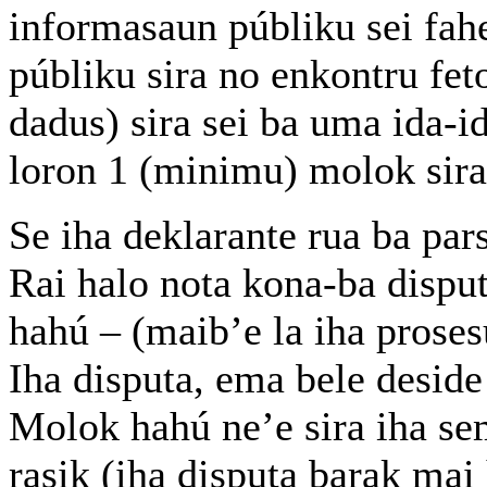
informasaun públiku sei fah
públiku sira no enkontru feto
dadus) sira sei ba uma ida-id
loron 1 (minimu) molok sira 
Se iha deklarante rua ba pars
Rai halo nota kona-ba dispu
hahú – (maib’e la iha prose
Iha disputa, ema bele deside
Molok hahú ne’e sira iha sem
rasik (iha disputa barak mai 