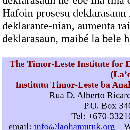
deklarasaun ne’ebé iha tiha 
Hafoin prosesu deklarasaun 
deklarante-nian, aumenta ra
deklarasaun, maibé la bele 
The Timor-Leste Institute for
(La’
Institutu Timor-Leste ba Ana
Rua D. Alberto Ricard
P.O. Box 340
Tel: +670-3321
email:
info@laohamutuk.org
W