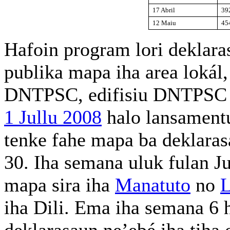
17 Abril
39
12 Maiu
45
Hafoin program lori deklaras
publika mapa iha area lokál,
DNTPSC, edifisiu DNTPSC ih
1 Jullu 2008
halo lansamentu
tenke fahe mapa ba deklaras
30. Iha semana uluk fulan J
mapa sira iha
Manatuto
no
L
iha Dili. Ema iha semana 6 h