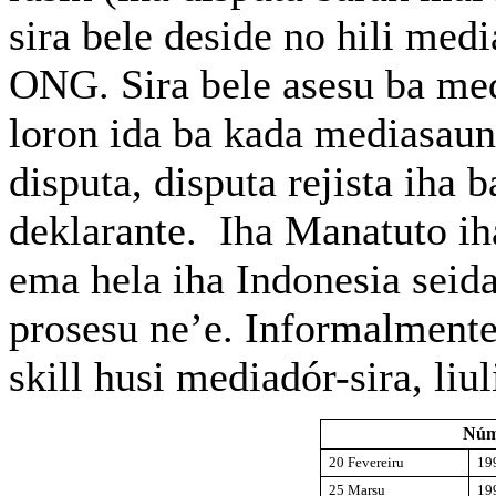
sira bele deside no hili me
ONG. Sira bele asesu ba me
loron ida ba kada mediasaun.
disputa, disputa rejista iha
deklarante. Iha Manatuto ih
ema hela iha Indonesia seida
prosesu ne’e. Informalmente
skill husi mediadór-sira, li
Núm
20 Fevereiru
19
25 Marsu
19